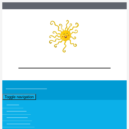
Direkt zum Inhalt
Lachen mit Kerstin
Lachen mit Kerstin
Toggle navigation
Home
Angebote
Über mich
Schatzkiste
Kontakt